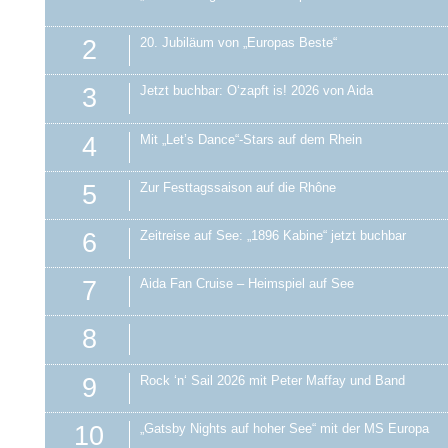
2
20. Jubiläum von „Europas Beste“
3
Jetzt buchbar: O‘zapft is! 2026 von Aida
4
Mit „Let’s Dance“-Stars auf dem Rhein
5
Zur Festtagssaison auf die Rhône
6
Zeitreise auf See: „1896 Kabine“ jetzt buchbar
7
Aida Fan Cruise – Heimspiel auf See
8
9
Rock ‘n‘ Sail 2026 mit Peter Maffay und Band
10
„Gatsby Nights auf hoher See“ mit der MS Europa