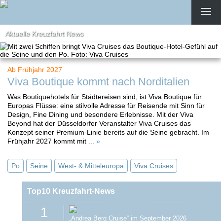
Aktuelle Kreuzfahrt News
Ab Frühjahr 2027
Viva Boutique kommt nach Norditalien
Was Boutiquehotels für Städtereisen sind, ist Viva Boutique für
Europas Flüsse: eine stilvolle Adresse für Reisende mit Sinn für
Design, Fine Dining und besondere Erlebnisse. Mit der Viva
Beyond hat der Düsseldorfer Veranstalter Viva Cruises das
Konzept seiner Premium-Linie bereits auf die Seine gebracht. Im
Frühjahr 2027 kommt mit
... »
Po
Seine
West- & Mitteleuropa
Viva Cruises
Top10 Kreuzfahrt-News
1
„Andrea Berg Cruise“ im September 2026